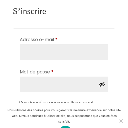
S’inscrire
Obligatoire
Adresse e-mail
*
Obligatoire
Mot de passe
*
Vos données personnelles seront
utilisées pour vous accompagner au
Nous utilisons des cookies pour vous garantir la meilleure expérience sur notre site
web. Si vous continuez à utiliser ce site, nous supposerons que vous en êtes
cours de votre visite du site web, gérer
satisfait.
l’accès à votre compte, et pour