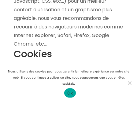
Javascript, CSS, etc…) pour un meilleur
confort d’utilisation et un graphisme plus
agréable, nous vous recommandons de
recourir à des navigateurs modernes comme
Internet explorer, Safari, Firefox, Google
Chrome, etc…
Cookies
Ce site Internet utilise des cookies. Les
Nous utilisons des cookies pour vous garantir la meilleure expérience sur notre site
cookies sont de petits fichiers textes qui sont
web. Si vous continuez à utiliser ce site, nous supposerons que vous en êtes
enregistrés sur votre ordinateur, lors de la
satisfait.
visite du site, de façon temporaire ou durable.
Ok
Le but des cookies est en particulier
d’analyser l’utilisation du site, en vue d’une
exploitation statistique, ainsi que
d’améliorations continues. Les cookies
peuvent être à tout moment désactivés