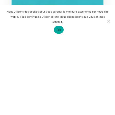
Informations
Nous utilisons des cookies pour vous garantir la meilleure expérience sur notre site
web. Si vous continuez à utiliser ce site, nous supposerons que vous en êtes
satisfait.
Chemin de l’Eglise 3 1026 Echandens
Ok
+41
77 407 64 28
info@centre-aurora.ch