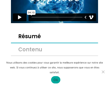
Résumé
Contenu
Nous utilisons des cookies pour vous garantir la meilleure expérience sur notre site
Comprendre ce qu’est l’hypnose et
web. Si vous continuez à utiliser ce site, nous supposerons que vous en êtes
revenir sur nos a priori et nos
satisfait.
croyances limitantes sur ce sujet si
Ok
passionnant.