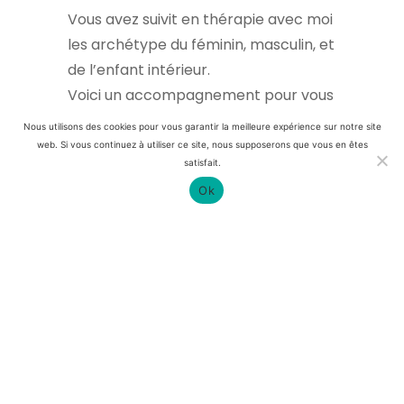
Vous avez suivit en thérapie avec moi
les archétype du féminin, masculin, et
de l’enfant intérieur.
Voici un accompagnement pour vous
permettre de le reproduire et
Nous utilisons des cookies pour vous garantir la meilleure expérience sur notre site
d’apprendre à le refaire par vous-
web. Si vous continuez à utiliser ce site, nous supposerons que vous en êtes
satisfait.
même.
Ok
Centre Aurora Ⓒ 2020
Mentions Légales
-
Conditions générales de vente
-